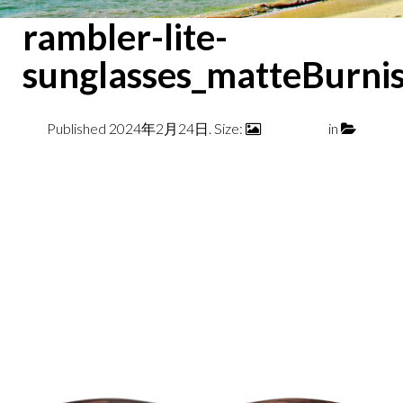
rambler-lite-
sunglasses_matteBur
Published
2024年2月24日
. Size:
700 × 700
in
RAMBLER LITE MATTE BLACK / GRAY GREEN
← Previous
Next →