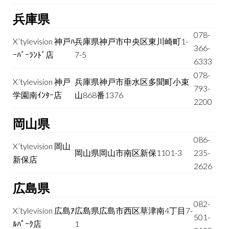
兵庫県
078-
X’tylevision 神戸ﾊ
兵庫県神戸市中央区東川崎町1-
366-
ｰﾊﾞｰﾗﾝﾄﾞ店
7-5
6333
078-
X’tylevision 神戸
兵庫県神戸市垂水区多聞町小束
793-
学園南ｲﾝﾀｰ店
山868番1376
2200
岡山県
086-
X’tylevision 岡山
岡山県岡山市南区新保1101-3
235-
新保店
2626
広島県
082-
X’tylevision 広島ｱ
広島県広島市西区草津南4丁目7-
501-
ﾙﾊﾟｰｸ店
1