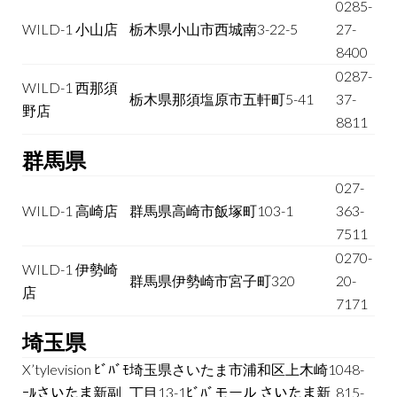
0285-
WILD-1 小山店
栃木県小山市西城南3-22-5
27-
8400
0287-
WILD-1 西那須
栃木県那須塩原市五軒町5-41
37-
野店
8811
群馬県
027-
WILD-1 高崎店
群馬県高崎市飯塚町103-1
363-
7511
0270-
WILD-1 伊勢崎
群馬県伊勢崎市宮子町320
20-
店
7171
埼玉県
X’tylevision ﾋﾞﾊﾞﾓ
埼玉県さいたま市浦和区上木崎1
048-
ｰﾙさいたま新副
丁目13-1ﾋﾞﾊﾞモール さいたま新
815-