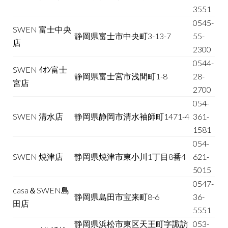
3551
0545-
SWEN 富士中央
静岡県富士市中央町3-13-7
55-
店
2300
0544-
SWEN ｲｵﾝ富士
静岡県富士宮市浅間町1-8
28-
宮店
2700
054-
SWEN 清水店
静岡県静岡市清水袖師町1471-4
361-
1581
054-
SWEN 焼津店
静岡県焼津市東小川1丁目8番4
621-
5015
0547-
casa＆SWEN島
静岡県島田市宝来町8-6
36-
田店
5551
静岡県浜松市東区天王町字諏訪
053-