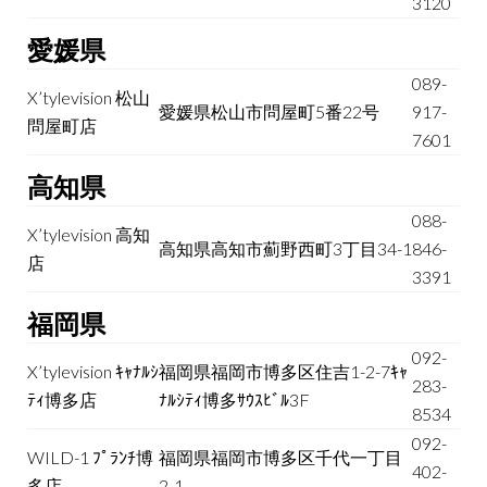
3120
愛媛県
089-
X’tylevision 松山
愛媛県松山市問屋町5番22号
917-
問屋町店
7601
高知県
088-
X’tylevision 高知
高知県高知市薊野西町3丁目34-1
846-
店
3391
福岡県
092-
X’tylevision ｷｬﾅﾙｼ
福岡県福岡市博多区住吉1-2-7ｷｬ
283-
ﾃｨ博多店
ﾅﾙｼﾃｨ博多ｻｳｽﾋﾞﾙ3F
8534
092-
WILD-1 ﾌﾟﾗﾝﾁ博
福岡県福岡市博多区千代一丁目
402-
多店
2-1