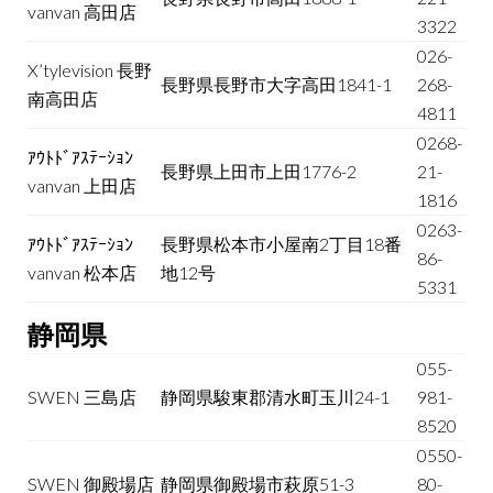
vanvan 高田店
3322
026-
X’tylevision 長野
長野県長野市大字高田1841-1
268-
南高田店
4811
0268-
ｱｳﾄﾄﾞｱｽﾃｰｼｮﾝ
長野県上田市上田1776-2
21-
vanvan 上田店
1816
0263-
ｱｳﾄﾄﾞｱｽﾃｰｼｮﾝ
長野県松本市小屋南2丁目18番
86-
vanvan 松本店
地12号
5331
静岡県
055-
SWEN 三島店
静岡県駿東郡清水町玉川24-1
981-
8520
0550-
SWEN 御殿場店
静岡県御殿場市萩原51-3
80-