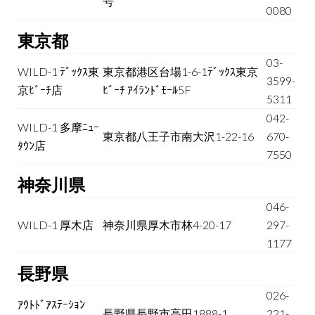
号
0080
東京都
03-
WILD-1 ﾃﾞｯｸｽ東
東京都港区台場1-6-1ﾃﾞｯｸｽ東京
3599-
京ﾋﾞｰﾁ店
ﾋﾞｰﾁ ｱｲﾗﾝﾄﾞﾓｰﾙ5F
5311
042-
WILD-1 多摩ﾆｭｰ
東京都八王子市南大沢1-22-16
670-
ﾀｳﾝ店
7550
神奈川県
046-
WILD-1 厚木店
神奈川県厚木市林4-20-17
297-
1177
長野県
026-
ｱｳﾄﾄﾞｱｽﾃｰｼｮﾝ
長野県長野市高田1888-1
221-