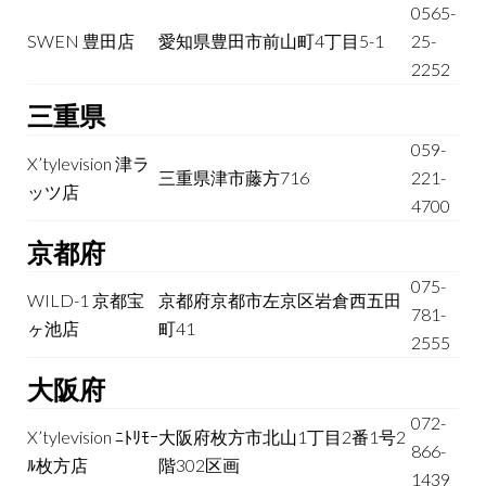
0565-
SWEN 豊田店
愛知県豊田市前山町4丁目5-1
25-
2252
三重県
059-
X’tylevision 津ラ
三重県津市藤方716
221-
ッツ店
4700
京都府
075-
WILD-1 京都宝
京都府京都市左京区岩倉西五田
781-
ヶ池店
町41
2555
大阪府
072-
X’tylevision ﾆﾄﾘﾓｰ
大阪府枚方市北山1丁目2番1号2
866-
ﾙ枚方店
階302区画
1439