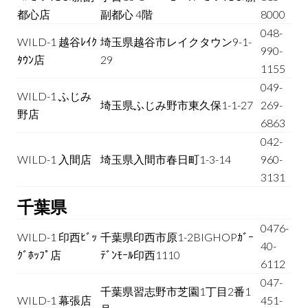
都心店
副都心 4階
8000
048-
WILD-1 越谷ﾚｲｸ
埼玉県越谷市レイクタウン9-1-
990-
ﾀｳﾝ店
29
1155
049-
WILD-1 ふじみ
埼玉県ふじみ野市東久保1-1-27
269-
野店
6863
042-
WILD-1 入間店
埼玉県入間市春日町1-3-14
960-
3131
千葉県
0476-
WILD-1 印西ﾋﾞｯ
千葉県印西市原1-2BIGHOPｶﾞｰ
40-
ｸﾞﾎｯﾌﾟ店
ﾃﾞﾝﾓｰﾙ印西1110
6112
047-
千葉県習志野市芝園1丁目2番1
WILD-1 幕張店
451-