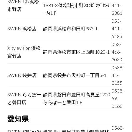
SWEN ｲｵﾝ浜松
1981-3ｲｵﾝ浜松市野ｼｮｯﾋﾟﾝｸﾞｾﾝﾀ
411-
市野店
ｰ内1Ｆ
3381
053-
SWEN 浜松店
静岡県浜松市和田町883-1
411-
5133
053-
X’tylevision 浜松
静岡県浜松市東区上西町1020-1
466-
宮竹店
3030
0538-
SWEN 袋井店
静岡県袋井市天神町一丁目3-1
41-
2155
0538-
SWEN ららぽー
静岡県磐田市豊田町高見丘1200
59-
と磐田店
ららぽーと磐田1Ｆ
0166
愛知県
0568-
SWEN ｴｱﾎﾟｰﾄｳｫ
愛知県西春日井郡豊山町豊場林