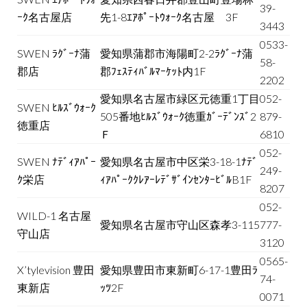
39-
ｰｸ名古屋店
先1-8ｴｱﾎﾟｰﾄｳｫｰｸ名古屋 3F
3443
0533-
SWEN ﾗｸﾞｰﾅ蒲
愛知県蒲郡市海陽町2-2ﾗｸﾞｰﾅ蒲
58-
郡店
郡ﾌｪｽﾃｨﾊﾞﾙﾏｰｹｯﾄ内1F
2202
愛知県名古屋市緑区元徳重1丁目
052-
SWEN ﾋﾙｽﾞｳｫｰｸ
505番地ﾋﾙｽﾞｳｫｰｸ徳重ｶﾞｰﾃﾞﾝｽﾞ2
879-
徳重店
Ｆ
6810
052-
SWEN ﾅﾃﾞｨｱﾊﾟｰ
愛知県名古屋市中区栄3-18-1ﾅﾃﾞ
249-
ｸ栄店
ｨｱﾊﾟｰｸｸﾚｱｰﾚﾃﾞｻﾞｲﾝｾﾝﾀｰﾋﾞﾙB1F
8207
052-
WILD-1 名古屋
愛知県名古屋市守山区森孝3-115
777-
守山店
3120
0565-
X’tylevision 豊田
愛知県豊田市東新町6-17-1豊田ﾗ
74-
東新店
ｯﾂ2F
0071