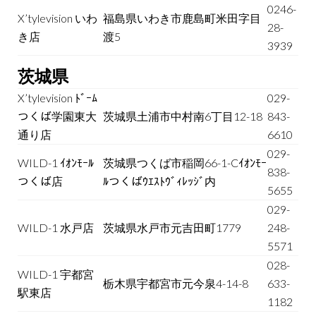
0246-
X’tylevision いわ
福島県いわき市鹿島町米田字目
28-
き店
渡5
3939
茨城県
X’tylevision ﾄﾞｰﾑ
029-
つくば学園東大
茨城県土浦市中村南6丁目12-18
843-
通り店
6610
029-
WILD-1 ｲｵﾝﾓｰﾙ
茨城県つくば市稲岡66-1-Cｲｵﾝﾓｰ
838-
つくば店
ﾙつくばｳｴｽﾄｳﾞｨﾚｯｼﾞ内
5655
029-
WILD-1 水戸店
茨城県水戸市元吉田町1779
248-
5571
028-
WILD-1 宇都宮
栃木県宇都宮市元今泉4-14-8
633-
駅東店
1182