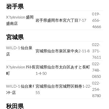
岩手県
019-
X’tylevision 盛岡
岩手県盛岡市本宮六丁目7-17
656-
盛南店
4666
宮城県
022-
WILD-1 仙台泉
宮城県仙台市泉区泉中央2-11-8
371-
店
7611
022-
X’tylevision ｱｽﾄ長
宮城県仙台市太白区あすと長町
748-
町
1-4-50
0850
022-
WILD-1 仙台東ｲ
宮城県仙台市宮城野区鶴巻1-22-
254-
ﾝﾀｰ店
55
8780
秋田県