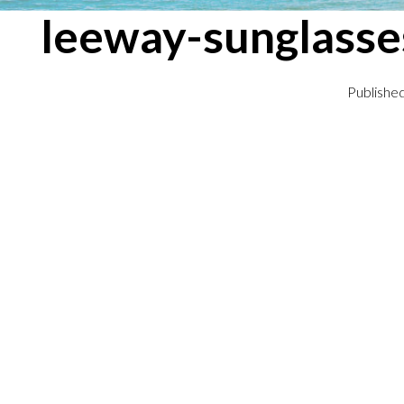
leeway-sunglass
Publishe
← Previous