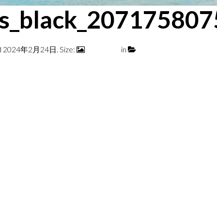
es_black_2071758
d
2024年2月24日
. Size:
700 × 700
in
LEEWAY BLACK / GRA