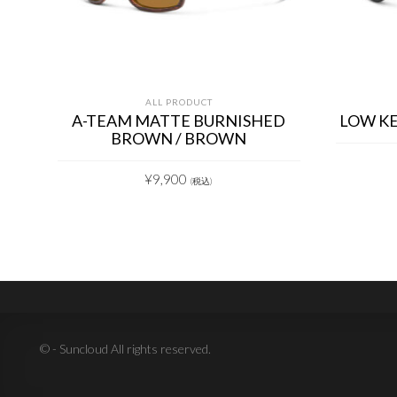
ALL PRODUCT
A-TEAM MATTE BURNISHED
LOW KE
BROWN / BROWN
¥
9,900
(税込)
© - Suncloud All rights reserved.