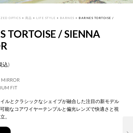
ZED OPTICS
>
商品
>
LIFE STYLE
>
BARNES
>
BARNES TORTOISE /
S TORTOISE / SIENNA
OR
税込)
A MIRROR
IUM FIT
タイルとクラシックなシェイプが融合した注目の新モデル
調整可能なコアワイヤーテンプルと偏光レンズで快適さと視
両立。