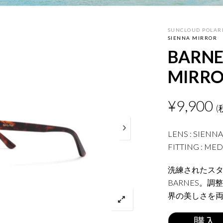
SUNCLOUD POLARI
SIENNA MIRROR
BARNE
MIRR
¥
9,900
(
LENS : SIENN
FITTING : MED
洗練されたス
BARNES。
界の美しさを