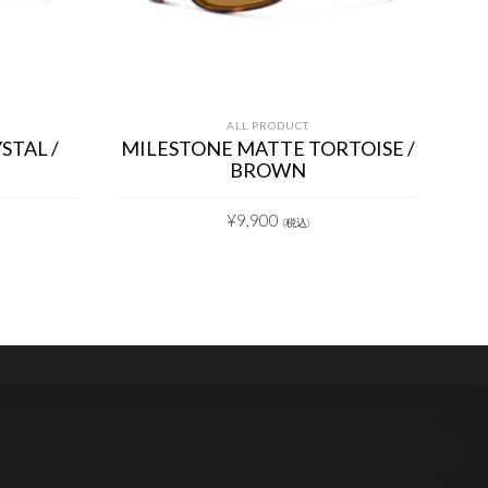
ALL PRODUCT
STAL /
MILESTONE MATTE TORTOISE /
M
BROWN
¥
9,900
(税込)