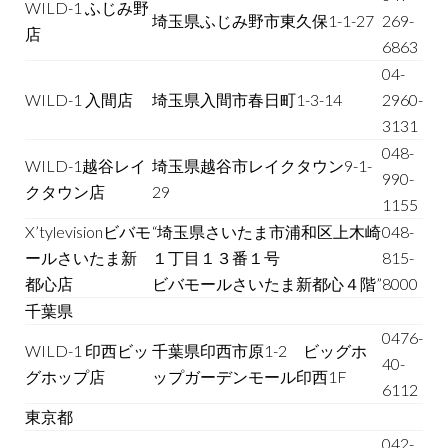
WILD-1 ふじみ野
埼玉県ふじみ野市東久保1-1-27
269-
店
6863
04-
WILD-1 入間店
埼玉県入間市春日町1-3-14
2960-
3131
048-
WILD-1越谷レイ
埼玉県越谷市レイクタウン9-1-
990-
クタウン店
29
1155
X’tylevisionビバモ
“埼玉県さいたま市浦和区上木崎
048-
ールさいたま新
１丁目１３番１号
815-
都心店
ビバモールさいたま新都心４階”
8000
千葉県
0476-
WILD-1 印西ビッ
千葉県印西市原1-2 ビッグホ
40-
グホップ店
ップガーデンモール印西1F
6112
東京都
042-