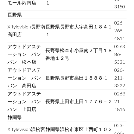
モール湘南店
１
3150
長野県
026-
X’tylevision長野南
長野県長野市大字高田１８４１-
268-
高田店
１
4811
アウトドアステ
0263-
長野県松本市小屋南２丁目１８
ーション バン
86-
番地１２号
バン 松本店
5331
アウトドアステ
026-
ーション バン
長野県長野市高田１８８８-1
211-
バン 高田店
3322
アウトドアステ
0268-
ーション バン
長野県上田市上田１７７６－２
21-
バン 上田店
1816
静岡県
053-
X’tylevision浜松宮
静岡県浜松市東区上西町１０２
466-