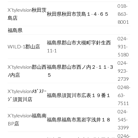
018-
X’tylevision秋田茨
秋田県秋田市茨島１-４-６５
863-
島店
8001
福島県
024-
福島県郡山市大槻町字針生西
WILD-1郡山店
931-
11-1
5180
024-
X’tylevision郡山西
福島県郡山市西ノ内２-１１-３
923-
ﾉ内店
５
2739
0248-
X’tylevisionﾒｶﾞｽﾃｰ
福島県須賀川市広表１９番１
63-
ｼﾞ須賀川店
7511
024-
X’tylevision福島南
福島県福島市黒岩字浅井１８
545-
BP店
3399
0246-