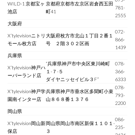
WILD-1 京都宝ヶ
京都府京都市左京区岩倉西五田
781-
池店
町41
2555
大阪府
072-
X’tylevisionニトリ
大阪府枚方市北山１丁目２番１
866-
モール枚方店
号 ２階３０２区画
1439
兵庫県
“兵庫県神戸市中央区東川崎町
078-
X’tylevision神戸ハ
１-７-５
366-
ーバーランド店
ダイヤニッセイビル３F”
6333
078-
X’tylevision神戸学
兵庫県神戸市垂水区多聞町小束
793-
園南インター店
山８６８番１３７６
2200
岡山県
086-
X’tylevision岡山新
岡山県岡山市南区新保１１０１-
235-
保店
３
2626