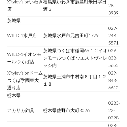
X’tylevisionいわき
福島県いわき市鹿島町米田字日
28-
店
渡５
3939
茨城県
029-
WILD-1水戸店
茨城県水戸市元吉田町1779
248-
5571
茨城県つくば市稲岡66-1-C イオ
029-
WILD-1イオンモ
ンモールつくば ウエストヴィレ
838-
ールつくば店
ッジ内
5655
X’tylevisionドーム
029-
茨城県土浦市中村南６丁目１２-
つくば学園東大
843-
１８
通り店
6610
栃木県
0283-
アカサカ釣具
栃木県佐野市大町3026
22-
0298
028-