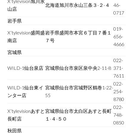
X’tylevision旭川永
北海道旭川市永山三条３-２-４
46-
山店
0717
岩手県
019-
X’tylevision盛岡盛
岩手県盛岡市本宮６丁目７番１
656-
南店
７号
4666
宮城県
022-
WILD-1仙台泉店
宮城県仙台市泉区泉中央2-11-8
371-
7611
022-
WILD-1仙台東イ
宮城県仙台市宮城野区鶴巻1-22-
254-
ンター店
55
8780
022-
X’tylevisionあすと
宮城県仙台市太白区あすと長町
748-
長町店
１-４-５０
0850
秋田県