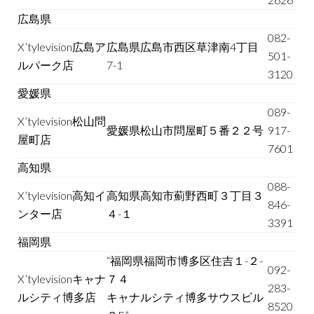
広島県
082-
X’tylevision広島ア
広島県広島市西区草津南4丁目
501-
ルパーク店
7-1
3120
愛媛県
089-
X’tylevision松山問
愛媛県松山市問屋町５番２２号
917-
屋町店
7601
高知県
088-
X’tylevision高知イ
高知県高知市薊野西町３丁目３
846-
ンター店
４-１
3391
福岡県
“福岡県福岡市博多区住吉１-２-
092-
X’tylevisionキャナ
７４
283-
ルシティ博多店
キャナルシティ博多サウスビル
8520