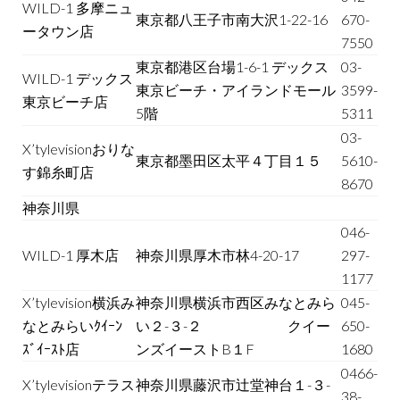
WILD-1 多摩ニュ
東京都八王子市南大沢1-22-16
670-
ータウン店
7550
東京都港区台場1-6-1 デックス
03-
WILD-1 デックス
東京ビーチ・アイランドモール
3599-
東京ビーチ店
5階
5311
03-
X’tylevisionおりな
東京都墨田区太平４丁目１５
5610-
す錦糸町店
8670
神奈川県
046-
WILD-1 厚木店
神奈川県厚木市林4-20-17
297-
1177
X’tylevision横浜み
神奈川県横浜市西区みなとみら
045-
なとみらいｸｲｰﾝ
い２-３-２ クイー
650-
ｽﾞｲｰｽﾄ店
ンズイーストB１F
1680
0466-
X’tylevisionテラス
神奈川県藤沢市辻堂神台１-３-
38-