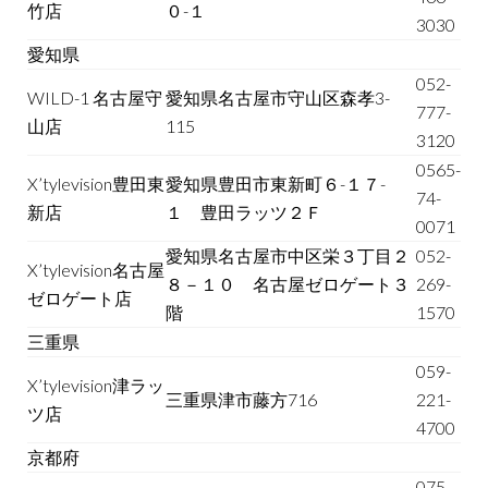
竹店
０-１
3030
愛知県
052-
WILD-1 名古屋守
愛知県名古屋市守山区森孝3-
777-
山店
115
3120
0565-
X’tylevision豊田東
愛知県豊田市東新町６-１７-
74-
新店
１ 豊田ラッツ２Ｆ
0071
愛知県名古屋市中区栄３丁目２
052-
X’tylevision名古屋
８－１０ 名古屋ゼロゲート３
269-
ゼロゲート店
階
1570
三重県
059-
X’tylevision津ラッ
三重県津市藤方716
221-
ツ店
4700
京都府
075-