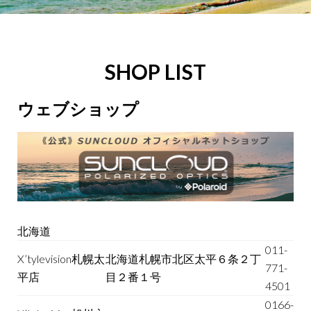
SHOP LIST
ウェブショップ
北海道
011-
X’tylevision札幌太
北海道札幌市北区太平６条２丁
771-
平店
目２番１号
4501
0166-