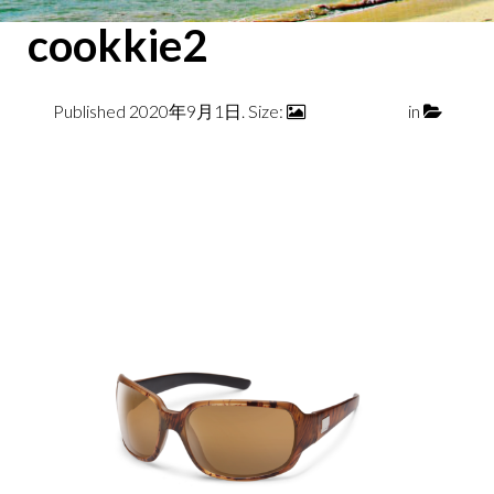
cookkie2
Published
2020年9月1日
. Size:
1680 × 1120
in
cookkie2
← Previous
Next →