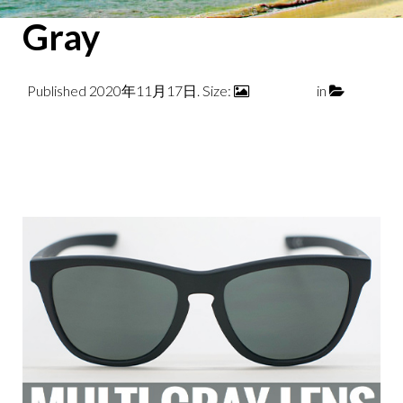
Gray
Published
2020年11月17日
. Size:
500 × 300
in
FOR
FISHING
← Previous
Next →