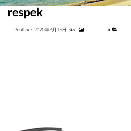
respek
Published
2020年8月16日
. Size:
800 × 1000
in
respek
← Previous
Next →