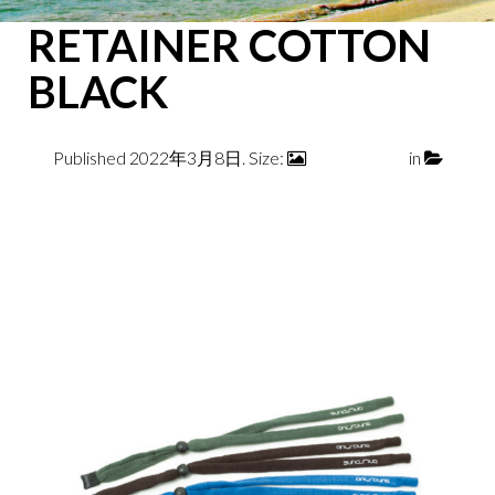
RETAINER COTTON
BLACK
Published
2022年3月8日
. Size:
2400 × 1600
in
RETAINER COTTON BLACK
← Previous
Next →