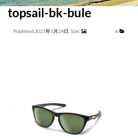
topsail-bk-bule
Published
2021年1月24日
. Size:
2400 × 1600
in
topsail-bk-bule
← Previous
Next →