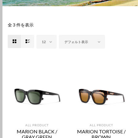
全 3 件を表示
12
デフォルト表示
ALL PRODUCT
ALL PRODUCT
MARION BLACK /
MARION TORTOISE /
GRAY GREEN
BROWN